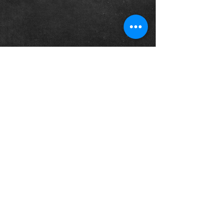
Horaires
Lundi:
12h-17h
Mardi-Samedi:
10h-17h
Adresses
2 bis rue Fernand Dol
13100 Aix en Provence