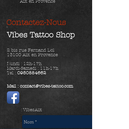
Aix en Provence
Contactez-Nous
Vibes Tattoo Shop
2 bis rue Fernand Dol
13100 Aix en Provence
Lundi : 12h-17h
Mardi-Samedi : 11h-17h
Tel :
0950884662
Mail :
contact@vibes-tattoo.com
: VibesAix